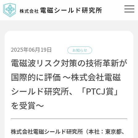
t
o
g
g
l
e
n
a
v
2025年06月19日
i
お知らせ
g
a
電磁波リスク対策の技術革新が
t
i
o
国際的に評価 ～株式会社電磁
n
シールド研究所、「PTCJ賞」
を受賞～
株式会社電磁シールド研究所（本社：東京都、