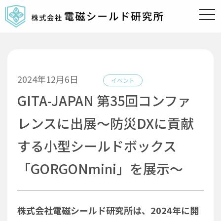
t
o
g
g
l
e
n
a
v
2024年12月6日
i
イベント
g
a
GITA-JAPAN 第35回コンファ
t
i
o
レンスに出展〜防災DXに貢献
n
する小型シールドボックス
「GORGONmini」を展示〜
株式会社電磁シールド研究所は、2024年に開